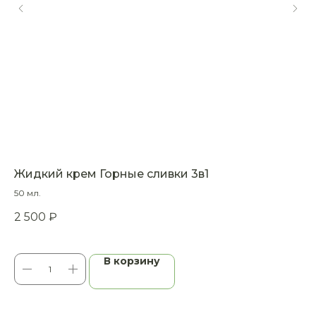
Жидкий крем Горные сливки 3в1
Мы
50 мл.
100
2 500
₽
25
В корзину