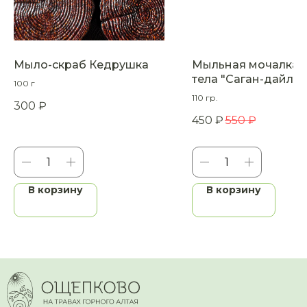
Мыло-скраб Кедрушка
Мыльная мочалка 
тела "Саган-дайля"
100 г
110 гр.
300
₽
450
₽
550
₽
В корзину
В корзину