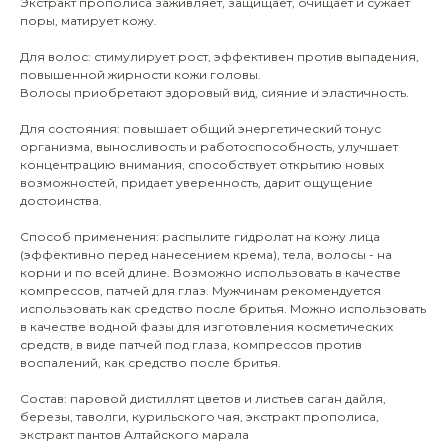
Экстракт прополиса заживляет, защищает, очищает и сужает
поры, матирует кожу.
Для волос: стимулирует рост, эффективен против выпадения,
повышенной жирности кожи головы.
Волосы приобретают здоровый вид, сияние и эластичность.
Для состояния: повышает общий энергетический тонус
организма, выносливость и работоспособность, улучшает
концентрацию внимания, способствует открытию новых
возможностей, придает уверенность, дарит ощущение
достоинства.
Способ применения: распылите гидролат на кожу лица
(эффективно перед нанесением крема), тела, волосы - на
корни и по всей длине. Возможно использовать в качестве
компрессов, патчей для глаз. Мужчинам рекомендуется
использовать как средство после бритья. Можно использовать
в качестве водной фазы для изготовления косметических
средств, в виде патчей под глаза, компрессов против
воспалений, как средство после бритья.
Состав: паровой дистиллят цветов и листьев саган дайля,
березы, таволги, курильского чая, экстракт прополиса,
экстракт пантов Алтайского марала